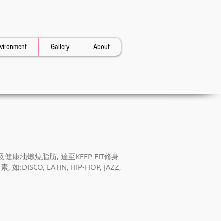
vironment
Gallery
About
地燃燒脂肪, 達至KEEP FIT修身
SCO, LATIN, HIP-HOP, JAZZ,