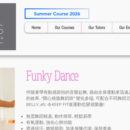
Summer Course 2026
Home
Our Courses
Our Tutors
Our En
Funky Dance
伴隨著帶有動感節拍的音樂起舞, 藉由全身運動來迅速及健康
的效果. “開心燒脂舞蹈班” 變化多端, 可配合不同舞蹈元素, 如:DI
BELLY..etc 令KEEP FIT做運動也變成樂趣!
無需舞蹈根基, 動作簡單, 輕鬆易學
有氧運動, 強化心肺功能
透過排汗, 燃燒脂肪, 加速身陳代謝, 保持青春